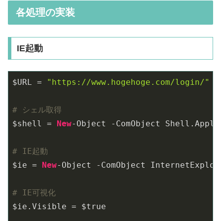
各処理の実装
IE起動
$URL = 
"https://www.hogehoge.com/login/"
# シェル取得
$shell = 
New
-Object -ComObject Shell.Applic
# IE起動
$ie = 
New
-Object -ComObject InternetExplor
# IE可視化
$ie.Visible = $true
