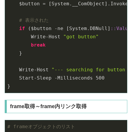
    $button = [System.__ComObject].InvokeM
# 表示された
if
 ($button -ne [System.DBNull]
:
:Value
        Write-Host 
"got button"
break
    }

    Write-Host 
"--- searching for button -
    Start-Sleep -Milliseconds 
500
}
frame取得～frame内リンク取得
# frameオブジェクトのリスト