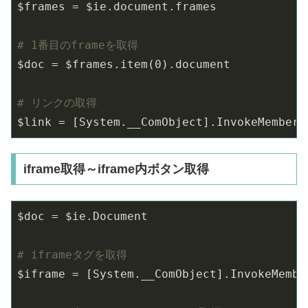
$frames = $ie.document.frames

# 1番目のframeを取得
$doc = $frames.item(
0
).document

# リンクの取得
$link = [System.__ComObject].InvokeMember(
iframe取得～iframe内ボタン取得
$doc = $ie.Document

# iframeタグを取得
$iframe = [System.__ComObject].InvokeMembe