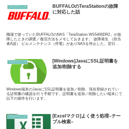
BUFFALOのTeraStationの故障
プログラミング
に対応した話
職場で使っていたBUFFALOのNAS「TeraStation WS5400DR2」が故
障したときの調査／復旧方法をメモしておきます。 故障発生 （担当
者A談） ビルメンテナンス（停電）がありNASを停止した。翌日、
NASを起動しようとした...
[Windows]JavaにSSL証明書を
プログラミング
追加/削除する
Windows端末のJavaにSSL証明書を追加／削除、現在登録されてい
る証明書の確認を行う手順です。証明書を追加／削除したい端末にて
以下の操作を行います。
[Excelマクロ]よく使う処理–テー
プログラミング
ブル検索–