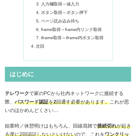
入力欄取得～値入力
ボタン取得～ボタン押下
ページ読み込み待ち
frame取得～frame内リンク取得
iframe取得～iframe内ボタン取得
次回
はじめに
テレワーク
で家のPCから社内ネットワークに接続する
際、
パスワード認証
を
2
回通す必要があります。
これが思
いのほかめんどくさい…
始業時／休憩明けはもちろん、回線混雑で
接続切れ
が起き
る度に2回認証しないといけない
ので、これを
ワンクリッ