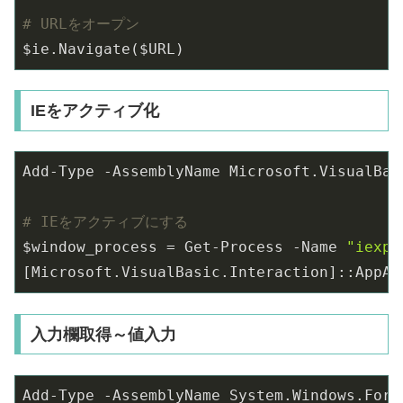
# URLをオープン
$ie.Navigate($URL)
IEをアクティブ化
Add-Type -AssemblyName Microsoft.VisualBasi
# IEをアクティブにする
$window_process = Get-Process -Name 
"iexpl
[Microsoft.VisualBasic.Interaction]::AppAc
入力欄取得～値入力
Add-Type -AssemblyName System.Windows.Forms