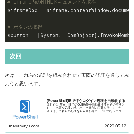
# iframe内のHTMLドキュメントを取得
$iframeDoc = $iframe.contentWindow.document
# ボタンの取得
$button = [System.__ComObject].InvokeMembe
次回
次は、これらの処理を組み合わせて実際の認証を通してみ
ようと思います。
[PowerShell]IEで行うログイン処理を自動化する
はじめに 前回、IEでのGUI操作を自動化するための前段と
して、必要な処理の洗い出しと個別の実装を行いました。
今回は、これらの処理を組み合わせて、「IEで行うログイ
ン処理を自動化」してみようと思います。 自動化するIEの
操作 自動化対象と...
masamayu.com
2020.05.12